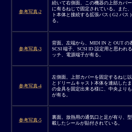
続いて右側面。この機器の上部カバー
に有るねじで固定されている。また、
参考写真-2
ト本体と接続する拡張バス ( G2 バス 
る。
背面。左端から、MIDI IN と OUT
参考写真-3
SCSI 端子、SCSI ID 設定用と思
ッチ、電源端子が有る。
左側面。上部カバーを固定するねじ以
とドリームキャスト本体を連結したま
参考写真-4
の金具を固定出来る様に、中央よりも
が有る。
裏面。放熱用の通気口と足が有り、型
参考写真-5
載したシールが貼付されている。